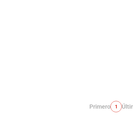
Primero
Últ
1