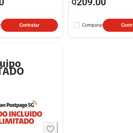
0
209
.00
Q
r
Comparar
Contratar
Contr
quipo
ITADO