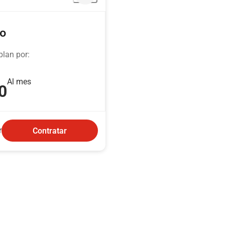
po
plan por:
Al mes
0
r
Contratar