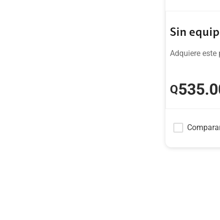
Sin equi
Adquiere este 
535
.0
Q
Compara