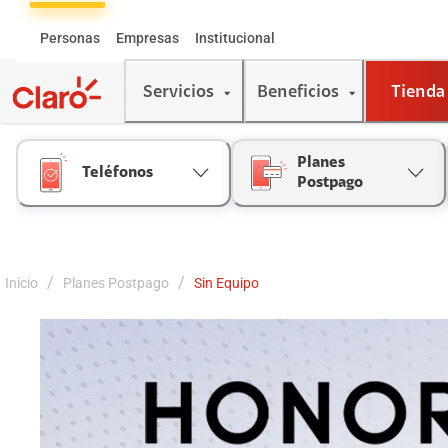
Skip
to
Personas
Empresas
Institucional
Content
Servicios
Beneficios
Tienda
Planes
Teléfonos
Postpago
/
/
Inicio
Planes Postpago
Sin Equipo