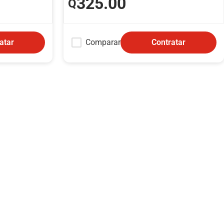
325
.00
Q
Comparar
atar
Contratar