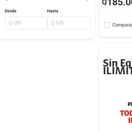
185
.0
Q
Desde
Hasta
Compara
Sin E
ILIM