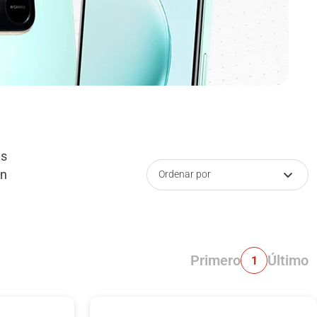
as
en
Ordenar por
Primero
Último
1