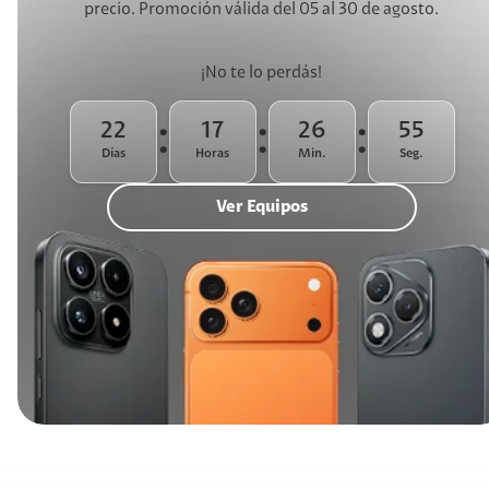
precio. Promoción válida del 05 al 30 de agosto.
¡No te lo perdás!
22
17
26
54
:
:
:
Días
Horas
Min.
Seg.
Ver Equipos