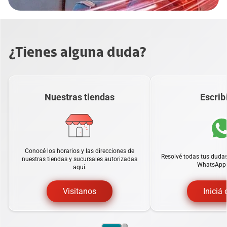
¿Tienes alguna duda?
Nuestras tiendas
Escrib
Conocé los horarios y las direcciones de
Resolvé todas tus dudas
nuestras tiendas y sucursales autorizadas
WhatsApp o
aquí.
Visitanos
Iniciá 