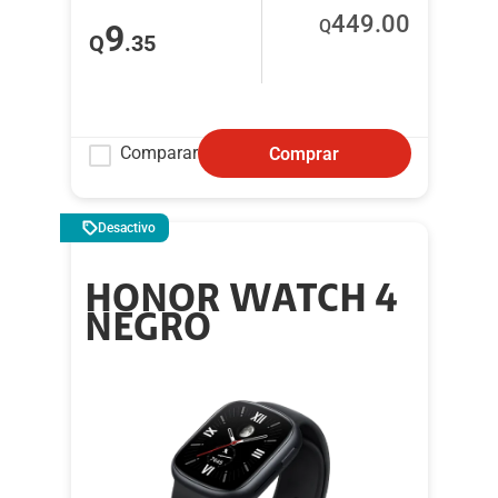
449
.00
Q
9
Q
.35
Comparar
Comprar
Desactivo
HONOR WATCH 4
NEGRO