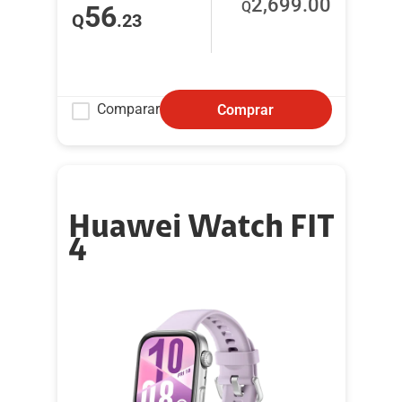
2,699
.00
Q
56
Q
.23
Comparar
Comprar
Huawei Watch FIT
4