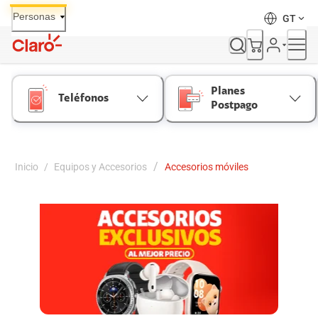
Skip
Personas
GT
to
Content
Planes
Teléfonos
Postpago
/
Inicio
/
Equipos y Accesorios
Accesorios móviles