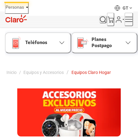
Skip
Personas
GT
to
Content
Planes
Teléfonos
Postpago
/
Inicio
/
Equipos y Accesorios
Equipos Claro Hogar