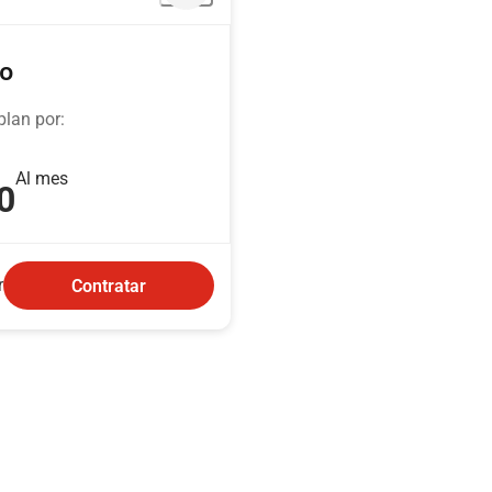
po
plan por:
Al mes
0
r
Contratar