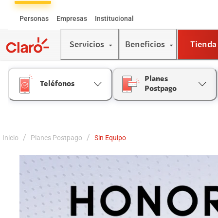
Skip
to
Personas
Empresas
Institucional
Content
Servicios
Beneficios
Tienda
Planes
Teléfonos
Postpago
/
/
Inicio
Planes Postpago
Sin Equipo