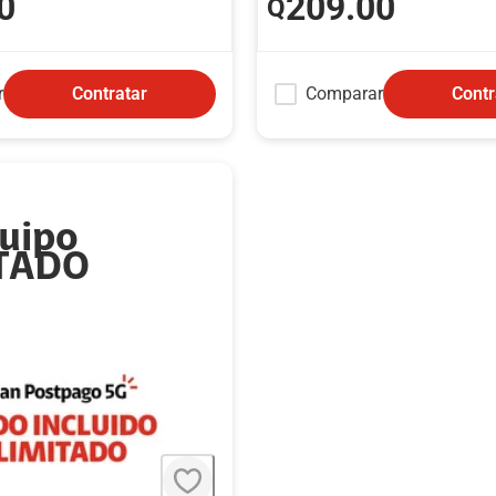
0
209
.00
Q
r
Comparar
Contratar
Contr
quipo
ITADO