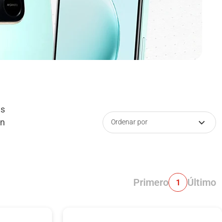
as
en
Ordenar por
Primero
Último
1