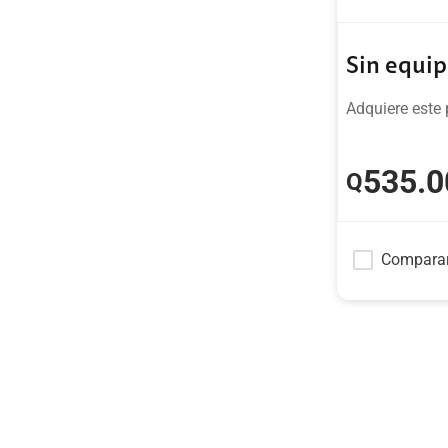
Sin equi
Adquiere este 
535
.0
Q
Compara