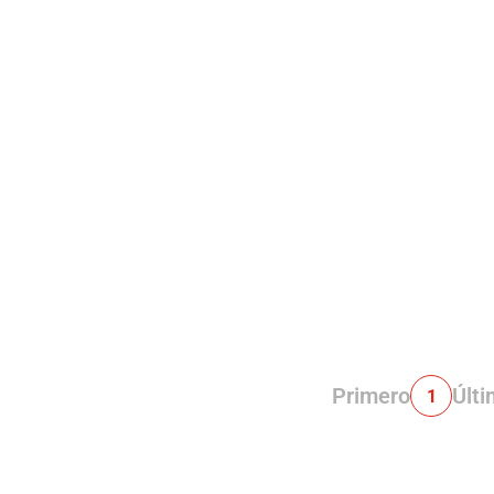
Primero
Últ
1