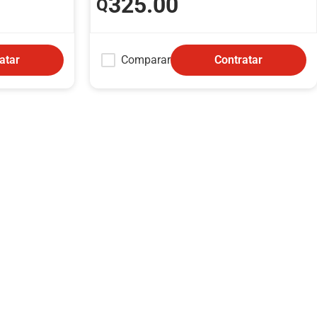
325
.00
Q
Comparar
atar
Contratar