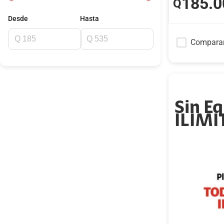
185
.0
Q
Desde
Hasta
Compara
Sin E
ILIM