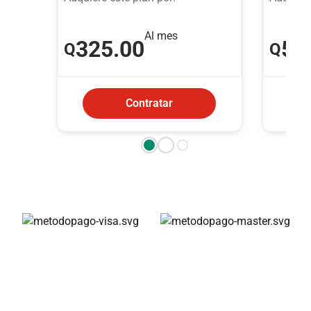
Al mes
325
.00
53
Q
Q
Contratar
Métodos de pago