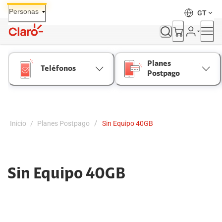
Skip
Personas
GT
to
Content
Planes
Teléfonos
Postpago
/
Inicio
/
Planes Postpago
Sin Equipo 40GB
Sin Equipo 40GB