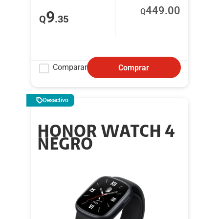
449
.00
Q
9
Q
.35
Comparar
Comprar
Desactivo
HONOR WATCH 4
NEGRO