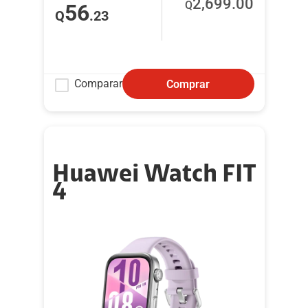
2,699
.00
Q
56
Q
.23
Comparar
Comprar
Huawei Watch FIT
4