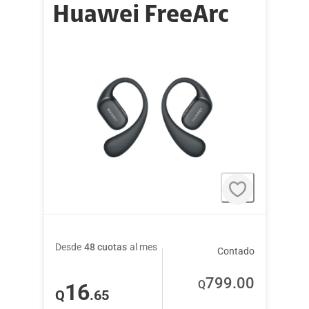
Huawei FreeArc
Desde
48 cuotas
al mes
Contado
799
.00
Q
16
Q
.65