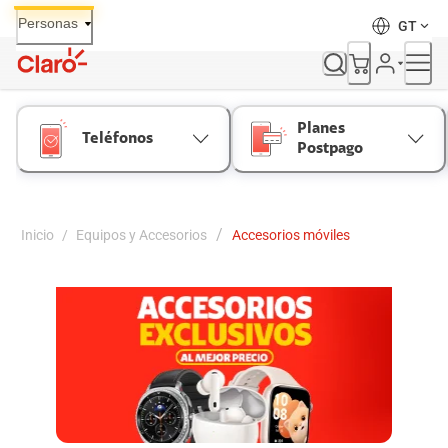
Skip
Personas
GT
to
Content
Planes
Teléfonos
Postpago
/
Inicio
/
Equipos y Accesorios
Accesorios móviles