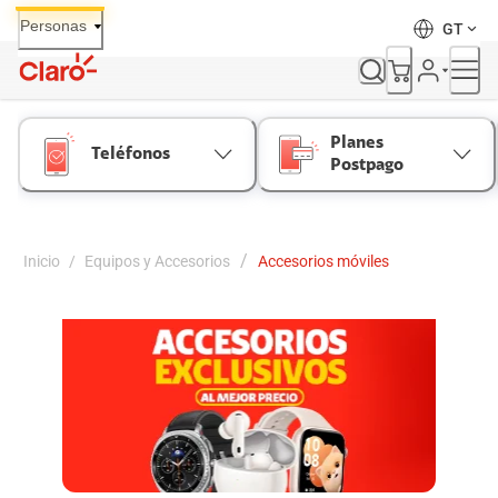
Skip
Personas
GT
to
Content
Planes
Teléfonos
Postpago
/
Inicio
/
Equipos y Accesorios
Accesorios móviles