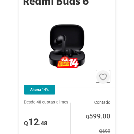
Redmi Buds 6
Ahorra 14%
Desde
48 cuotas
al mes
Contado
599
.00
Q
12
Q
.48
Q
699