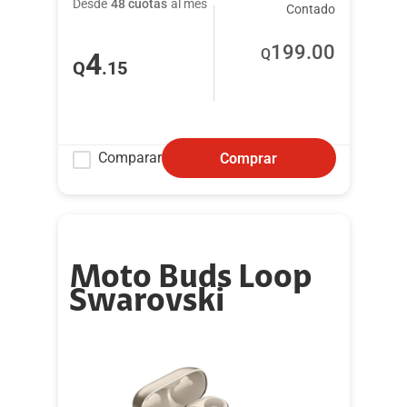
Desde
48 cuotas
al mes
Contado
199
.00
Q
4
Q
.15
Comparar
Comprar
Moto Buds Loop
Swarovski