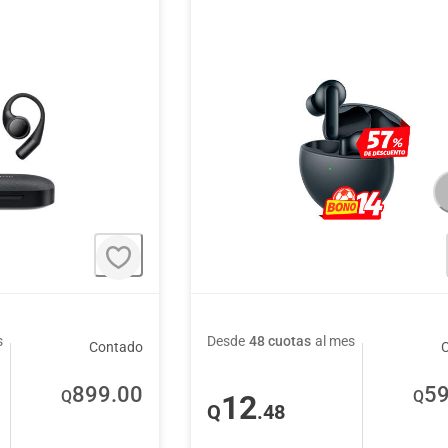
s
Desde
48 cuotas
al mes
Contado
899
.00
5
Q
Q
12
Q
.48