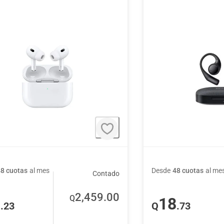
48 cuotas
al mes
Desde
48 cuotas
al me
Contado
2,459
.00
Q
1
18
.23
Q
.73