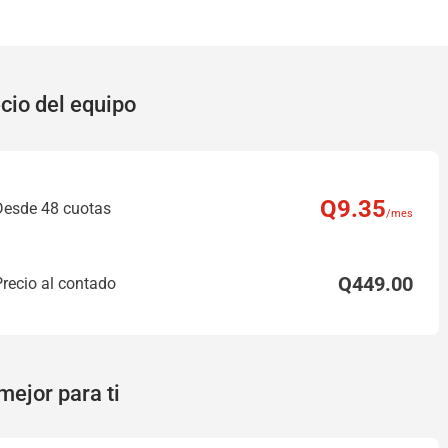
cio del equipo
Q
9
.35
Desde 48 cuotas
/mes
Q
449
.00
Precio al contado
mejor para ti