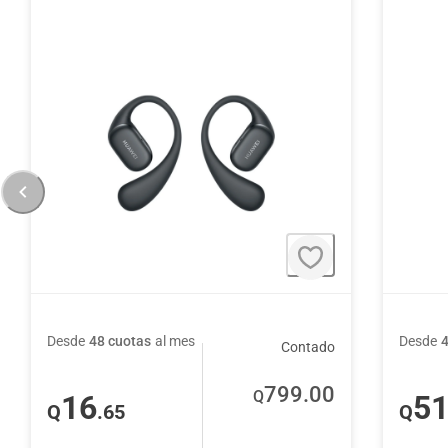
Desde
48 cuotas
al mes
Desde
Contado
799
.00
Q
16
5
Q
.65
Q