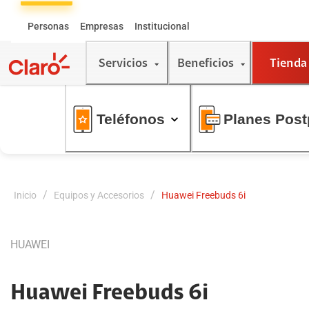
Skip
to
Personas
Empresas
Institucional
Content
Servicios
Beneficios
Tienda
Teléfonos
Planes Pos
/
/
Inicio
Equipos y Accesorios
Huawei Freebuds 6i
HUAWEI
Huawei Freebuds 6i