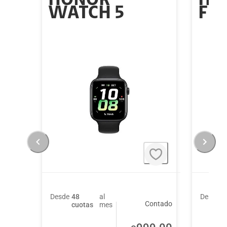
HONOR
Hu
WATCH 5
Fit 
Desde
48
al
Desde
4
Contado
cuotas
mes
c