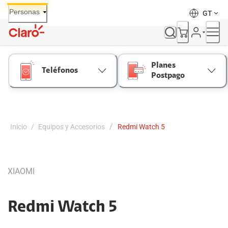
Skip
Personas
GT
to
Content
Planes
Teléfonos
Postpago
/
Inicio
/
Equipos y Accesorios
Redmi Watch 5
XIAOMI
Redmi Watch 5