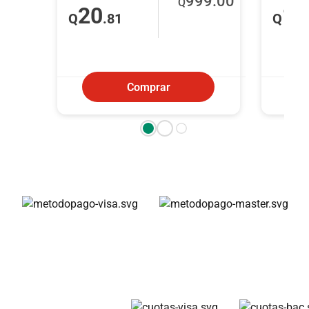
999
.00
Q
20
16
Q
.81
Q
Comprar
Métodos de pago