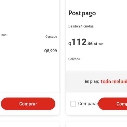
Postpago
Desde
24 cuotas
l mes
Contado
112
Q
.46
Al mes
Q
5,999
Contado
Todo Inclui
En plan:
r
Comparar
Comprar
Comp