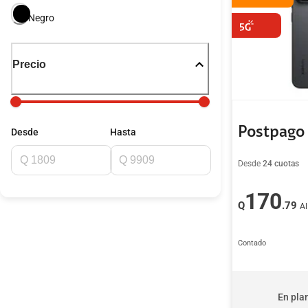
Negro
Precio
Postpago
Desde
Hasta
Desde
24 cuotas
170
Q
.79
A
Contado
En pla