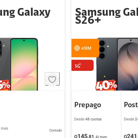
ng Galaxy
Samsung Ga
S26+
eSIM
Prepago
Pos
Desde
48 cuotas
Desde
2
l mes
Contado
145
241
Q
.81
Q
Al mes