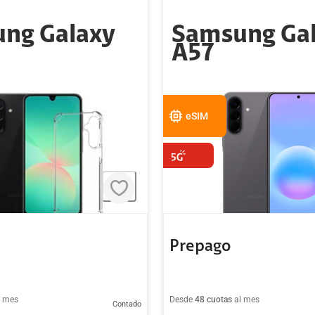
ng Galaxy
Samsung Ga
A57
eSIM
Prepago
l mes
Desde
48 cuotas
al mes
Contado