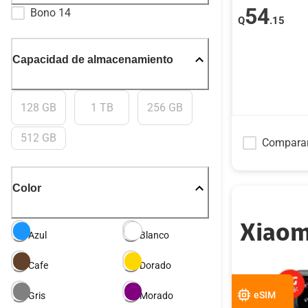
54
Bono 14
Q
.15
Capacidad de almacenamiento
128 GB
1 TB
256 GB
512 GB
Compara
Color
Xiaom
Azul
Blanco
Cafe
Dorado
eSIM
Gris
Morado