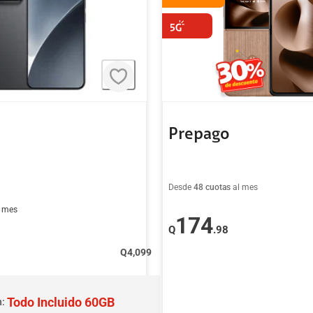
Prepago
Desde
48 cuotas
al mes
l mes
174
Q
.98
Q
4,099
Todo Incluido 60GB
n: