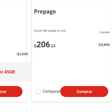
Prepago
Desde
48 cuotas
al mes
Contado
206
Q
9,899
Q
.23
Q
2,699
do 45GB
Comparar
rar
Comprar