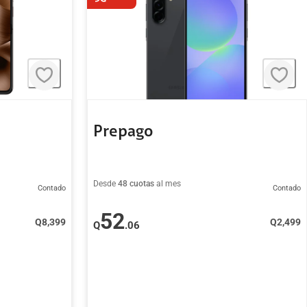
Prepago
Desde
48 cuotas
al mes
Contado
Contado
52
Q
8,399
Q
2,499
Q
.06