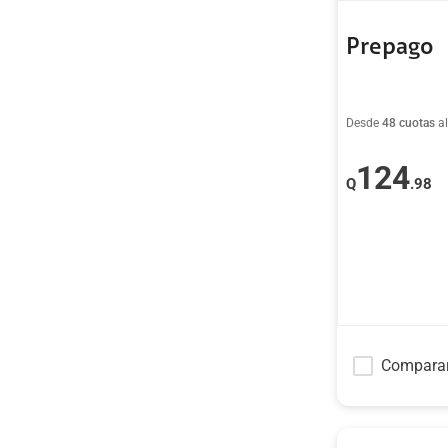
Prepago
Desde
48 cuotas
a
124
Q
.98
Compara