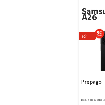
Samsu
A26
Prepago
Desde
48 cuotas
a