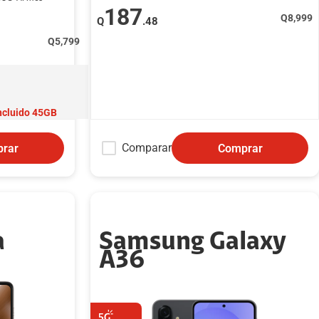
187
Q
8,999
Q
.48
Q
5,799
ncluido 45GB
Comparar
rar
Comprar
a
Samsung Galaxy
A36