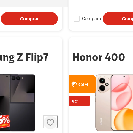
r
Comparar
Comprar
Comp
ng Z Flip7
Honor 400
eSIM