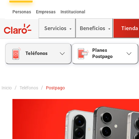
Skip
to
Personas
Empresas
Institucional
Content
Servicios
Beneficios
Tienda
Planes
Teléfonos
Postpago
/
/
Inicio
Teléfonos
Postpago