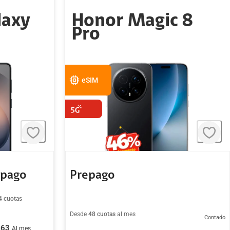
laxy
Honor Magic 8
Pro
eSIM
tpago
Prepago
4 cuotas
Desde
48 cuotas
al mes
Contado
.63
Al mes