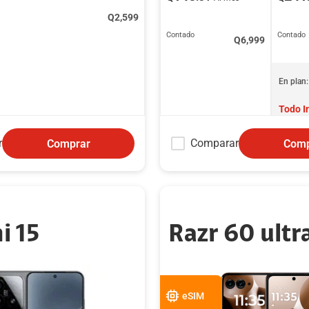
Q
2,599
Contado
Contado
Q
6,999
En plan:
Todo I
r
Comparar
Comprar
Comp
i 15
Razr 60 ultr
eSIM