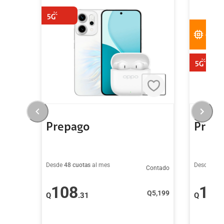
eSIM
Prepago
Prep
Desde
48 cuotas
al mes
Desde
48 c
Contado
108
12
Q
5,199
Q
.31
Q