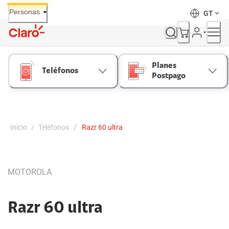
Skip
Personas
GT
to
Content
Planes
Teléfonos
Postpago
/
Inicio
/
Teléfonos
Razr 60 ultra
MOTOROLA
Razr 60 ultra