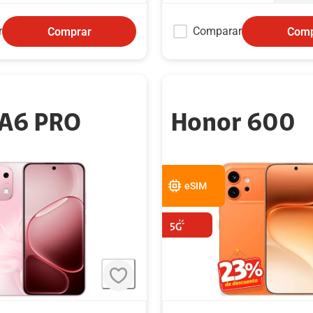
r
Comparar
Comprar
Comp
A6 PRO
Honor 600
eSIM