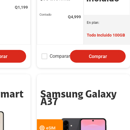
Q
1,199
Contado
Q
4,999
En plan:
Todo Incluido 100GB
Comparar
rar
Comprar
Smart
Samsung Galaxy
A37
eSIM