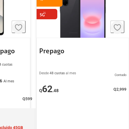
tpago
Prepago
4 cuotas
Desde
48 cuotas
al mes
Contado
96
Al mes
62
Q
2,999
Q
.48
Q
599
ncluido 45GB