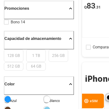
83
Q
.31
Promociones
Bono 14
Capacidad de almacenamiento
Compara
128 GB
1 TB
256 GB
512 GB
64 GB
iPhon
Color
Azul
Blanco
eSIM