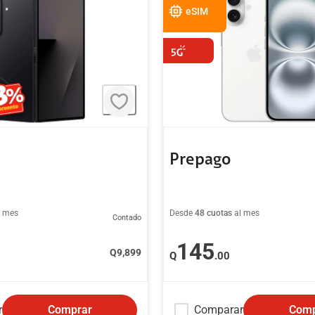
eSIM
Prepago
l mes
Desde
48 cuotas
al mes
Contado
145
Q
9,899
Q
.00
r
Comparar
Comprar
Comp