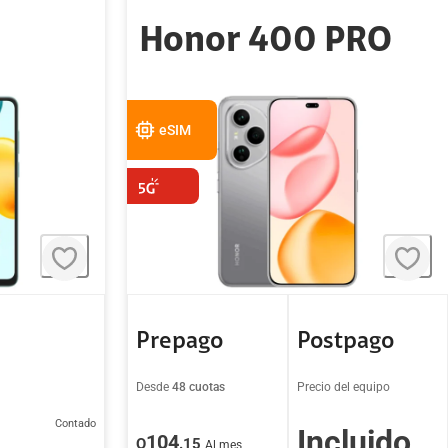
Honor 400 PRO
eSIM
Prepago
Postpago
Desde
48 cuotas
Precio del equipo
Contado
Incluido
104
Q
.15
Al mes