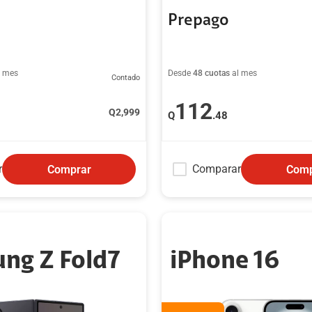
Prepago
l mes
Desde
48 cuotas
al mes
Contado
112
Q
2,999
Q
.48
r
Comparar
Comprar
Comp
ng Z Fold7
iPhone 16