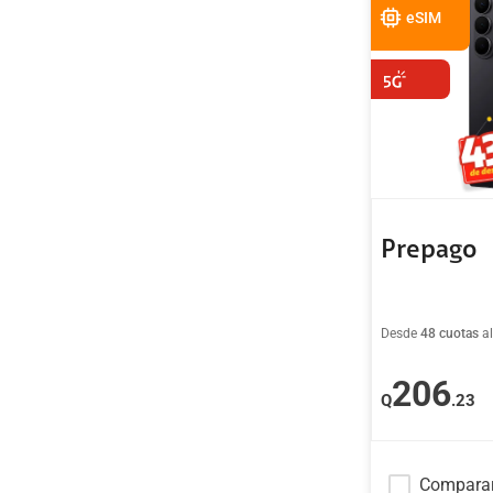
eSIM
Prepago
Desde
48 cuotas
a
206
Q
.23
Compara