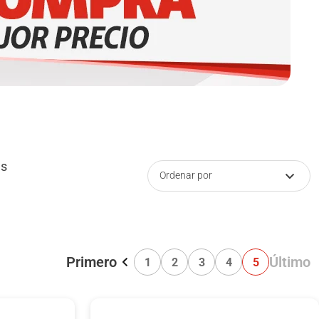
es
Ordenar por
Primero
Último
1
2
3
4
5