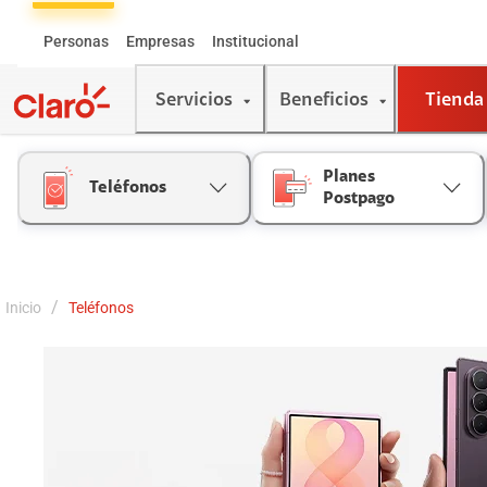
Skip
to
Personas
Empresas
Institucional
Content
Servicios
Beneficios
Tienda
Planes
Teléfonos
Postpago
/
Inicio
Teléfonos