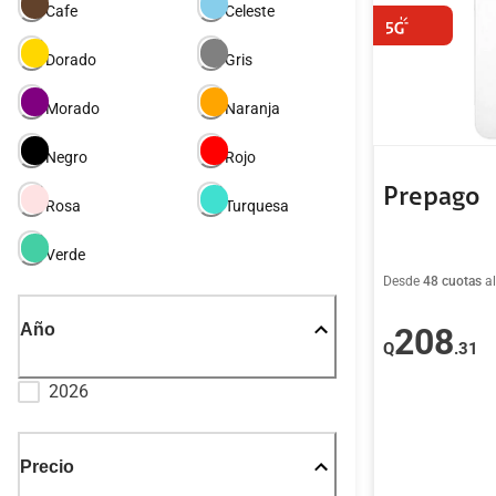
Cafe
Celeste
Dorado
Gris
Morado
Naranja
Negro
Rojo
Prepago
Rosa
Turquesa
Verde
Desde
48 cuotas
a
Año
208
Q
.31
2026
Precio