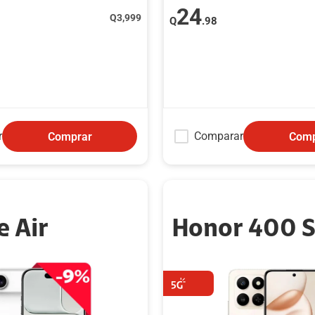
24
Q
3,999
Q
.98
r
Comparar
Comprar
Comp
e Air
Honor 400 