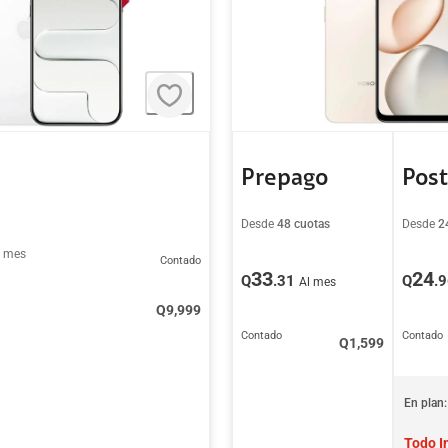
Prepago
Pos
Desde
48 cuotas
Desde
2
l mes
Contado
33
24
Q
.31
Q
.
Al mes
Q
9,999
Contado
Contado
Q
1,599
En plan:
Todo I