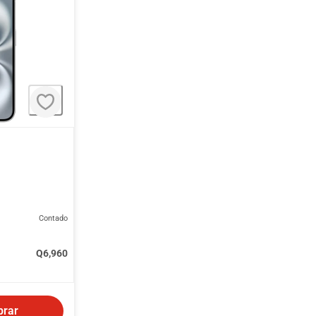
Contado
Q
6,960
rar