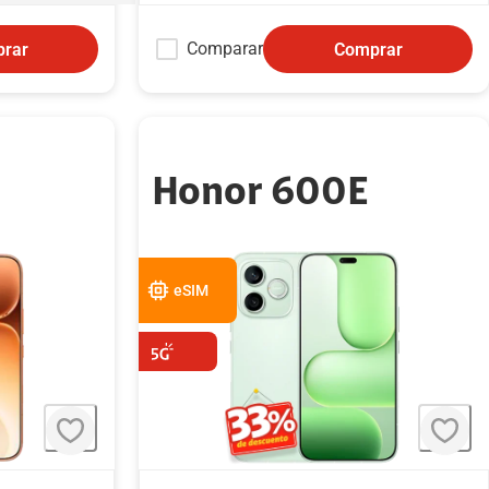
Comparar
rar
Comprar
Honor 600E
eSIM