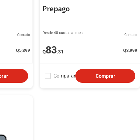
Prepago
Desde
48 cuotas
al mes
Contado
Contado
83
Q
5,399
Q
3,999
Q
.31
Comparar
rar
Comprar