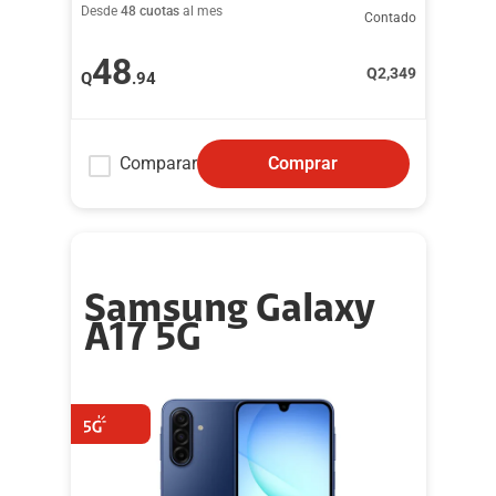
Desde
48 cuotas
al mes
Contado
48
Q
2,349
Q
.94
Comparar
Comprar
Samsung Galaxy
A17 5G