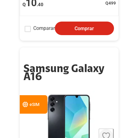
10
Q
499
Q
.40
Comparar
Comprar
Samsung Galaxy
A16
eSIM