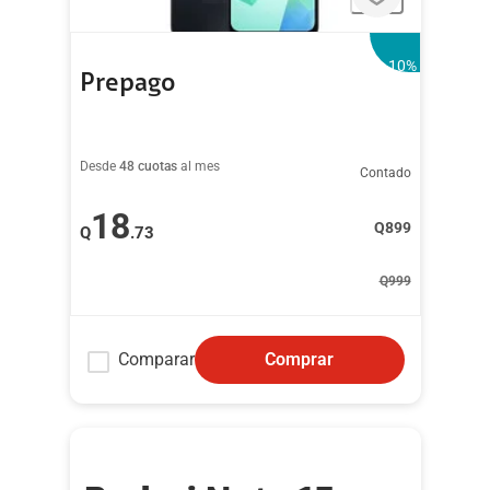
-10
%
Prepago
Desde
48 cuotas
al mes
Contado
18
Q
899
Q
.73
Q
999
Comparar
Comprar