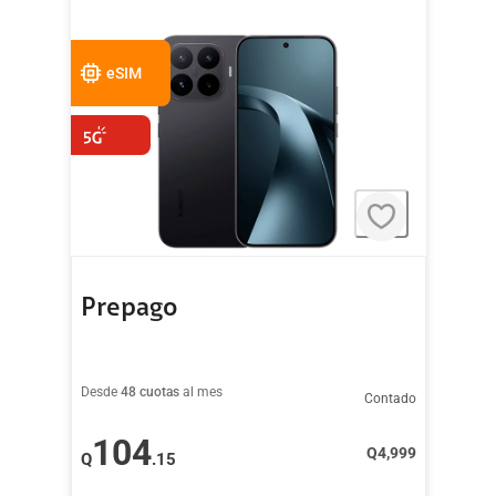
eSIM
Prepago
Desde
48 cuotas
al mes
Contado
104
Q
4,999
Q
.15