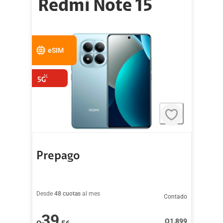
Redmi Note 15
eSIM
Prepago
Desde
48 cuotas
al mes
Contado
39
Q
1,899