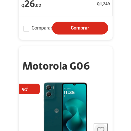
26
Q
1,249
Q
.02
Comparar
Comprar
Motorola G06