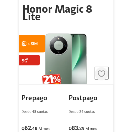
Honor Magic 8
Lite
eSIM
Prepago
Postpago
Desde
48 cuotas
Desde
24 cuotas
62
83
Q
.48
Q
.29
Al mes
Al mes