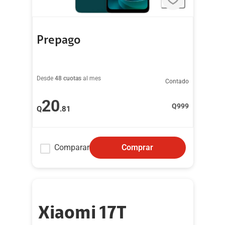
Prepago
Desde
48 cuotas
al mes
Contado
20
Q
999
Q
.81
Comparar
Comprar
Xiaomi 17T