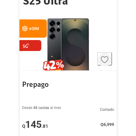
S25 Ultra
eSIM
Prepago
Desde
48 cuotas
al mes
Contado
145
Q
6,999
Q
.81