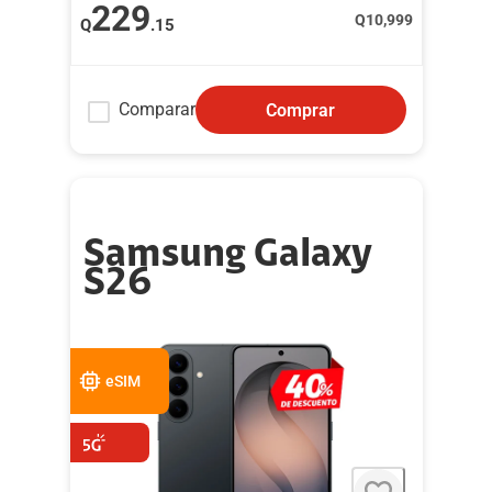
229
Q
10,999
Q
.15
Comparar
Comprar
Samsung Galaxy
S26
eSIM