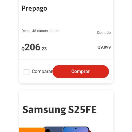
Prepago
Desde
48 cuotas
al mes
Contado
206
Q
9,899
Q
.23
Comparar
Comprar
Samsung S25FE