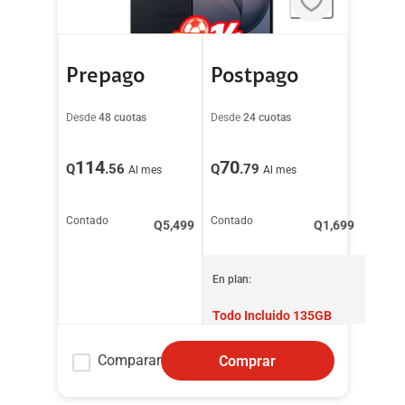
Prepago
Postpago
Desde
48 cuotas
Desde
24 cuotas
114
70
Q
.56
Q
.79
Al mes
Al mes
Contado
Contado
Q
5,499
Q
1,699
En plan:
Todo Incluido 135GB
Comparar
Comprar