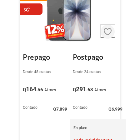
Prepago
Postpago
Desde
48 cuotas
Desde
24 cuotas
164
291
Q
.56
Q
.63
Al mes
Al mes
Contado
Contado
Q
7,899
Q
6,999
En plan: