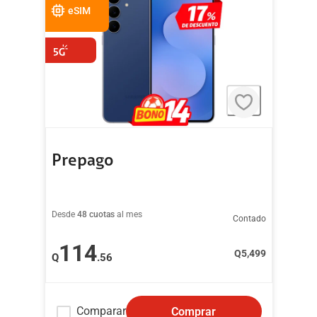
eSIM
Prepago
Desde
48 cuotas
al mes
Contado
114
Q
5,499
Q
.56
Comparar
Comprar