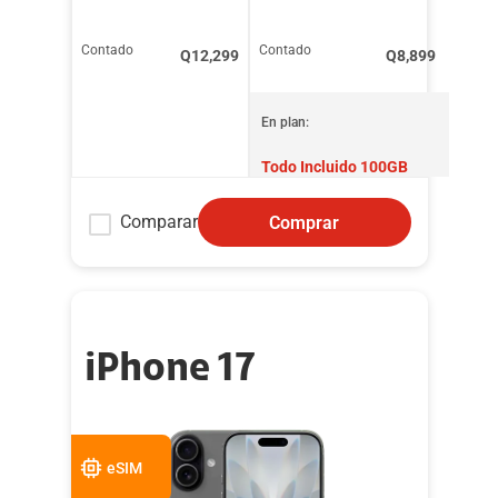
Contado
Contado
Q
12,299
Q
8,899
En plan:
Todo Incluido 100GB
Comparar
Comprar
iPhone 17
eSIM