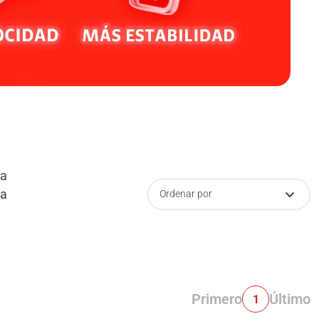
la
ea
Ordenar por
Primero
Último
1