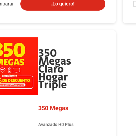
erte la televisión en Smart TV con nuestras cajas
mparar
¡Lo quiero!
d (Al contratar la incluimos sin ningún costo).
uta de servicios exclusivos con los mejores contenidos en
remium.
 Video Incluido
350
AX: INCLUIDO por 6 meses gratis, al séptimo mes con
Megas
sto de Q26 al mes.
Claro
Hogar
n Prime: INCLUIDO por 1 mes gratis, al segundo mes
Triple
n costo de Q45 al mes.
ales de Universal+ disponibles en tu programación a
350 Megas
 de Claro video.
es de descuento en Claro Club.
Avanzado HD Plus