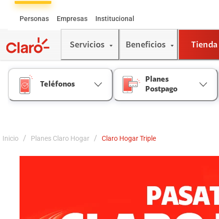
Skip
to
Personas
Empresas
Institucional
Content
Servicios
Beneficios
Tienda
Planes
Teléfonos
Postpago
/
/
Inicio
Planes Claro Hogar
Claro Hogar Triple