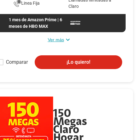
Linea Fija
Claro
1 mes de Amazon Prime | 6
meses de HBO MAX
Ver más
Convierte la televisión en Smart TV con nuestras cajas
Comparar
¡Lo quiero!
Android (Al contratar la incluimos sin ningún costo).
Disfruta de servicios exclusivos con los mejores contenidos en
App premium.
Claro Video Incluido
150
HBO MAX: INCLUIDO por 6 meses gratis, al séptimo mes con
Megas
un costo de Q26 al mes.
Claro
Hogar