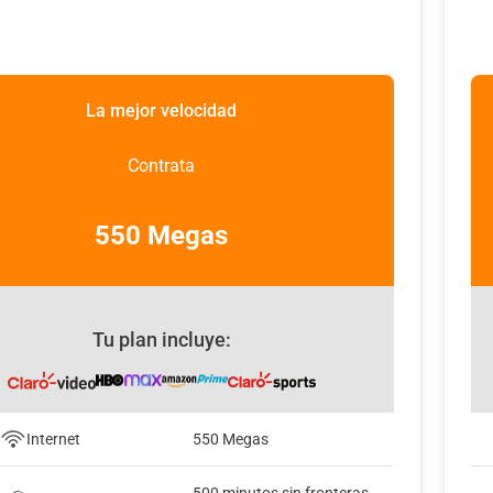
La mejor velocidad
Contrata
550 Megas
Tu plan incluye:
Internet
550 Megas
500 minutos sin fronteras