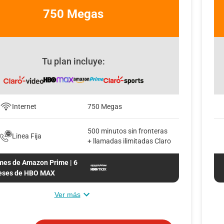
750 Megas
Tu plan incluye:
Internet
750 Megas
500 minutos sin fronteras
Linea Fija
+ llamadas ilimitadas Claro
mes de Amazon Prime | 6
ses de HBO MAX
Ver más