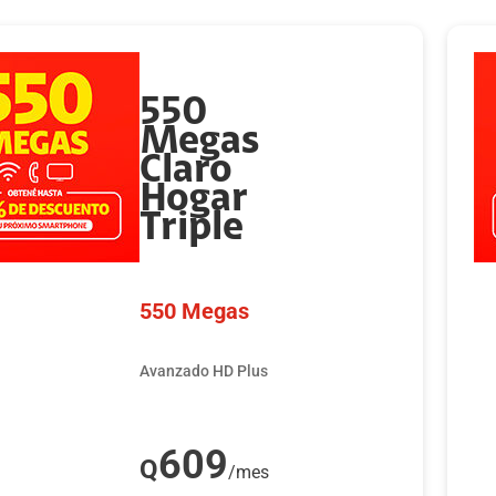
550
Megas
Claro
Hogar
Triple
550 Megas
Avanzado HD Plus
609
Q
/mes