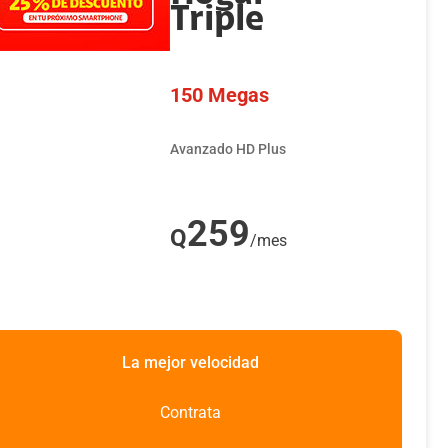
Amazon Prime: INCLUIDO por 1 mes gratis, al segundo mes
Triple
con un costo de Q45 al mes.
5 canales de Universal+ disponibles en tu programación a
150 Megas
través de Claro video.
Cupones de descuento en Claro Club.
Avanzado HD Plus
259
Q
/mes
La mejor velocidad
Contrata