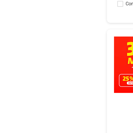
Convi
Co
Androi
Disfr
App p
Claro
HBO M
un co
Amazo
con u
5 can
través
Cupon