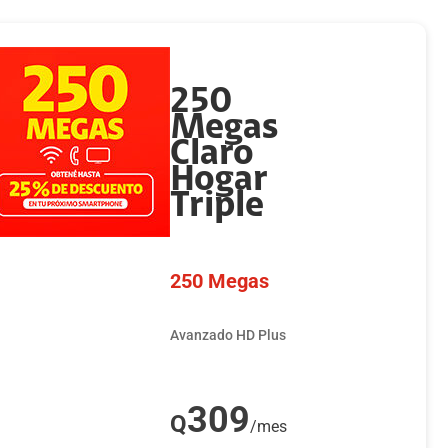
250
Megas
Claro
Hogar
Triple
250 Megas
Avanzado HD Plus
309
Q
/mes