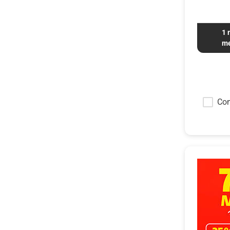
1 
me
Convi
Co
Androi
Disfr
App p
Claro
HBO M
un co