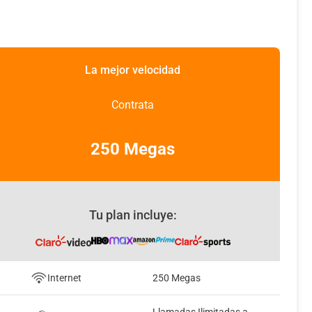
La mejor velocidad
Contrata
250 Megas
Tu plan incluye:
Internet
250 Megas
Llamadas Ilimitadas a