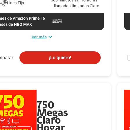
Linea Fija
+ llamadas ilimitadas Claro
mes de Amazon Prime | 6
ses de HBO MAX
Ver más
erte la televisión en Smart TV con nuestras cajas
mparar
¡Lo quiero!
d (Al contratar la incluimos sin ningún costo).
uta de servicios exclusivos con los mejores contenidos en
remium.
 Video Incluido
750
AX: INCLUIDO por 6 meses gratis, al séptimo mes con
Megas
sto de Q26 al mes.
Claro
Hogar