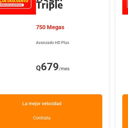
n Prime: INCLUIDO por 1 mes gratis, al segundo mes
Triple
n costo de Q45 al mes.
ales de Universal+ disponibles en tu programación a
750 Megas
 de Claro video.
es de descuento en Claro Club.
Avanzado HD Plus
679
Q
/mes
La mejor velocidad
Contrata