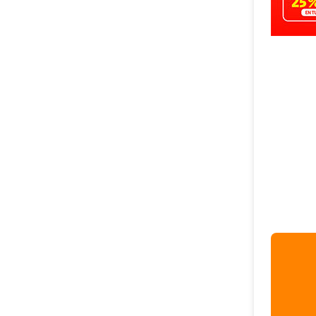
Amazo
con u
5 can
través
Cupon