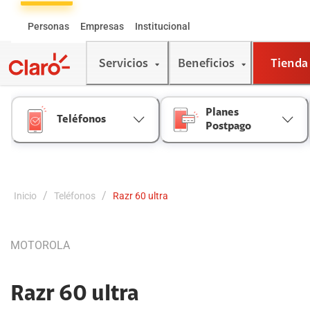
Skip
to
Personas
Empresas
Institucional
Content
Servicios
Beneficios
Tienda
Planes
Teléfonos
Postpago
/
/
Inicio
Teléfonos
Razr 60 ultra
MOTOROLA
Razr 60 ultra