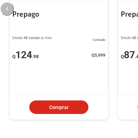
Prepago
Prep
Desde
48 cuotas
al mes
Desde
48 
Contado
124
87
Q
5,999
Q
.98
Q
.
Comprar