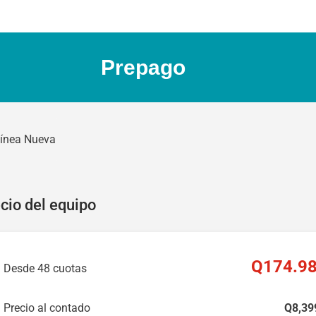
Prepago
ínea Nueva
cio del equipo
Q
174
.9
Desde 48 cuotas
Precio al contado
Q
8,39