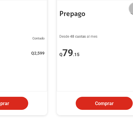
Prepago
Desde
48 cuotas
al mes
Contado
79
Q
2,599
Q
.15
prar
Comprar