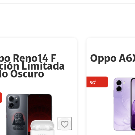
po Reno14 F
Oppo A6
ción Limitada
do Oscuro