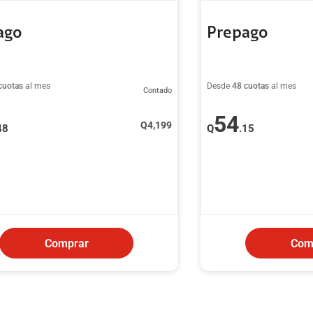
ago
Prepago
cuotas
al mes
Desde
48 cuotas
al mes
Contado
54
Q
4,199
48
Q
.15
Comprar
Com