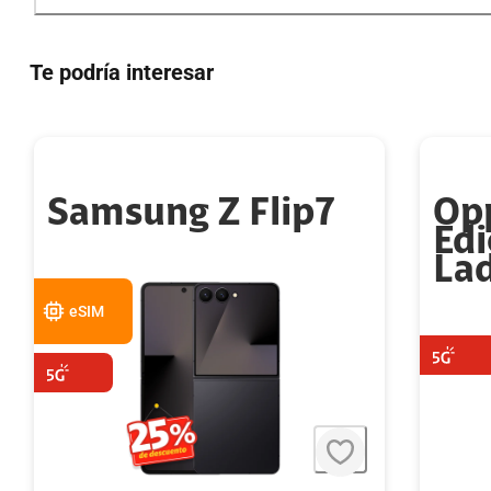
Te podría interesar
Samsung Z Flip7
Op
Edi
La
eSIM