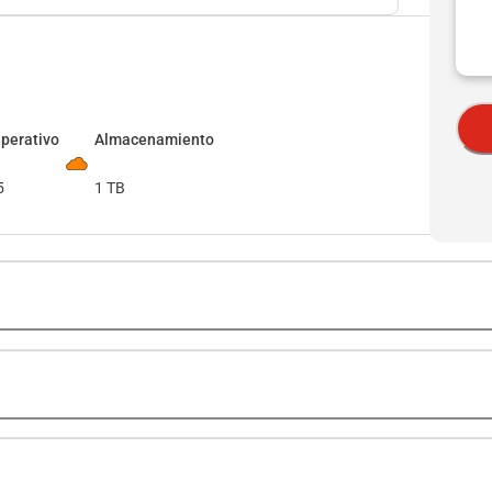
perativo
Almacenamiento
5
1 TB