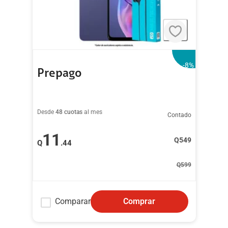
-8
%
Prepago
Desde
48 cuotas
al mes
Contado
11
Q
549
Q
.44
Q
599
Comparar
Comprar