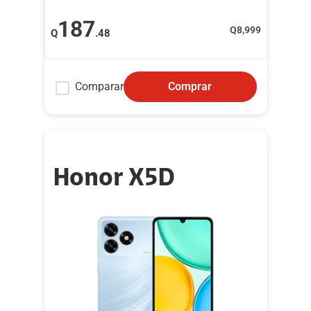
187
Q
8,999
Q
.48
Comparar
Comprar
Honor X5D