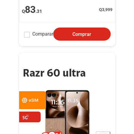
83
Q
3,999
Q
.31
Comparar
Comprar
Razr 60 ultra
eSIM