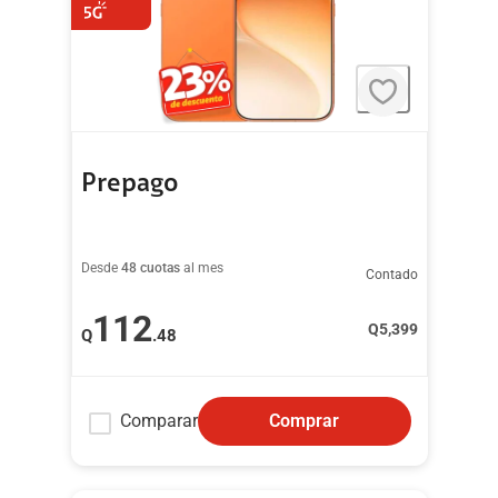
Prepago
Desde
48 cuotas
al mes
Contado
112
Q
5,399
Q
.48
Comparar
Comprar