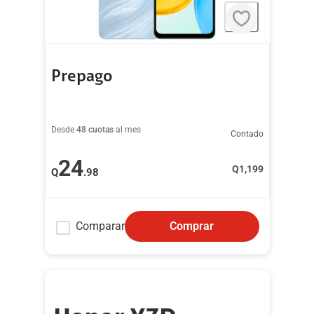
Prepago
Desde
48 cuotas
al mes
Contado
24
Q
1,199
Q
.98
Comparar
Comprar