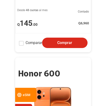
Desde
48 cuotas
al mes
Contado
145
Q
6,960
Q
.00
Comparar
Comprar
Honor 600
eSIM