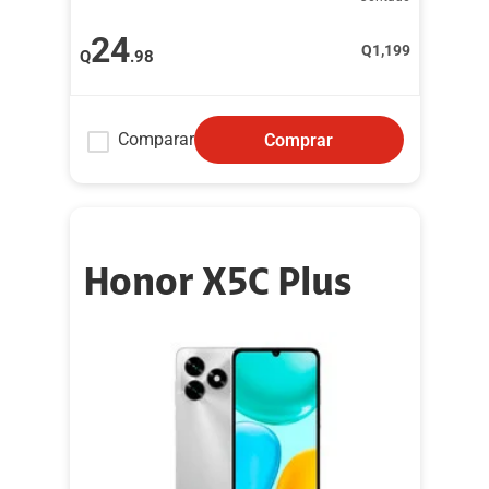
24
Q
1,199
Q
.98
Comparar
Comprar
Honor X5C Plus