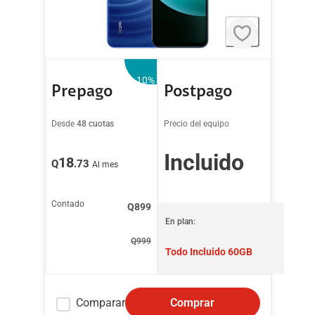
-10
%
Prepago
Postpago
Desde
48 cuotas
Precio del equipo
Incluido
18
Q
.73
Al mes
Contado
Q
899
En plan:
Q
999
Todo Incluido 60GB
Comparar
Comprar