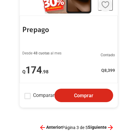
Prepago
Desde
48 cuotas
al mes
Contado
174
Q
8,399
Q
.98
Comparar
Comprar
Anterior
Siguiente
Página 3 de 5