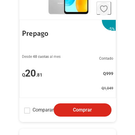
-5
%
Prepago
Desde
48 cuotas
al mes
Contado
20
Q
999
Q
.81
Q
1,049
Comparar
Comprar