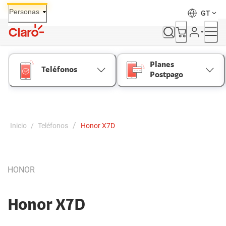
Skip
Personas
GT
to
Content
Planes
Teléfonos
Postpago
/
Inicio
/
Teléfonos
Honor X7D
HONOR
Honor X7D