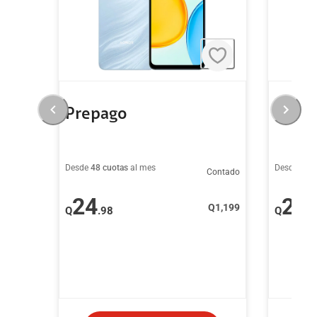
Prepago
Prep
Desde
48 cuotas
al mes
Desde
48 c
Contado
24
24
Q
1,199
Q
.98
Q
.