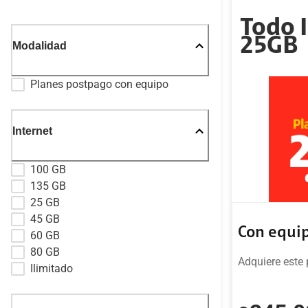
Todo 
25GB
Modalidad
Planes postpago con equipo
Internet
100 GB
135 GB
25 GB
45 GB
Con equi
60 GB
80 GB
Adquiere este 
Ilimitado