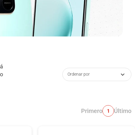
tá
ro
Ordenar por
Primero
Último
1