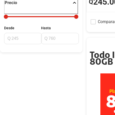
245
.0
Q
Precio
Compara
Desde
Hasta
Todo 
80GB