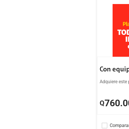
Con equi
Adquiere este 
760
.0
Q
Compara