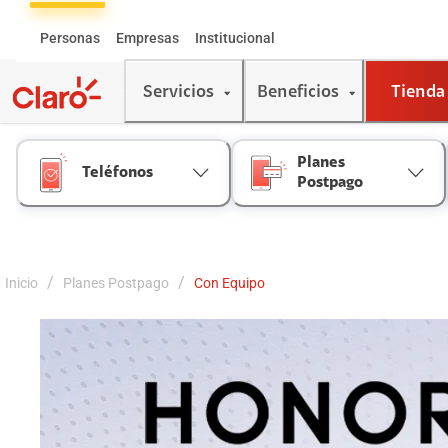
Skip
to
Personas
Empresas
Institucional
Content
Servicios
Beneficios
Tienda
Planes
Teléfonos
Postpago
/
/
Inicio
Planes Postpago
Con Equipo