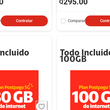
0
295
.00
Q
r
Comparar
Contratar
Contr
Incluido
Todo Incluid
100GB