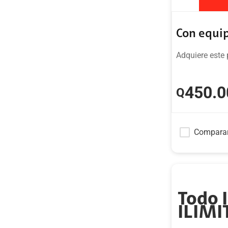
Con equi
Adquiere este 
450
.0
Q
Compara
Todo 
ILIM