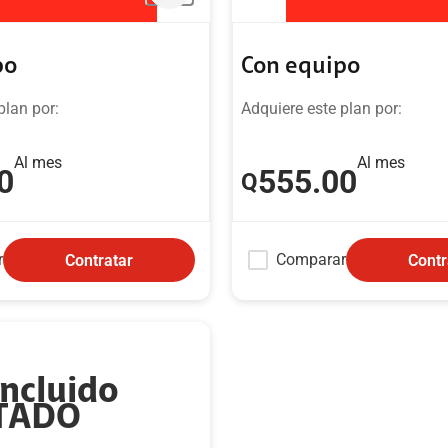
po
Con equipo
plan por:
Adquiere este plan por:
Al mes
Al mes
0
555
.00
Q
r
Comparar
Contratar
Contr
Incluido
ITADO