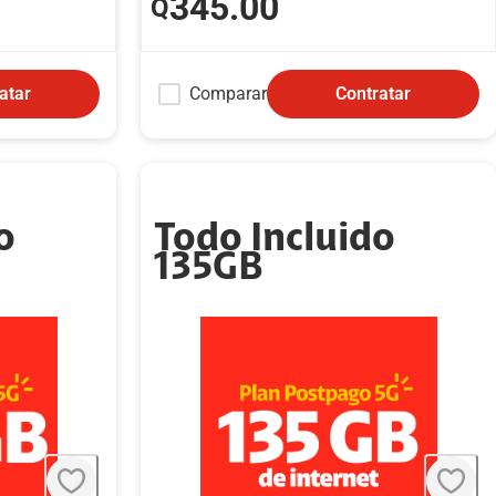
345
.00
Q
Comparar
atar
Contratar
o
Todo Incluido
135GB