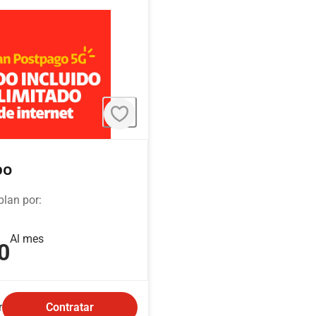
po
plan por:
Al mes
0
r
Contratar