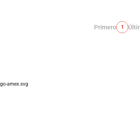
Primero
Últ
1