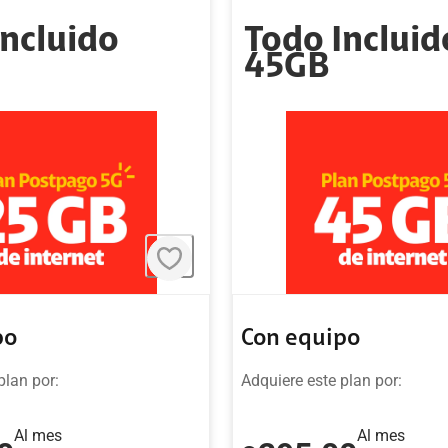
Incluido
Todo Incluid
45GB
po
Con equipo
plan por:
Adquiere este plan por:
Al mes
Al mes