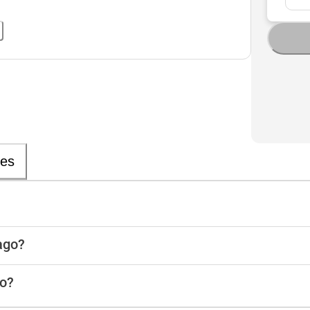
nes
ago?
ro?