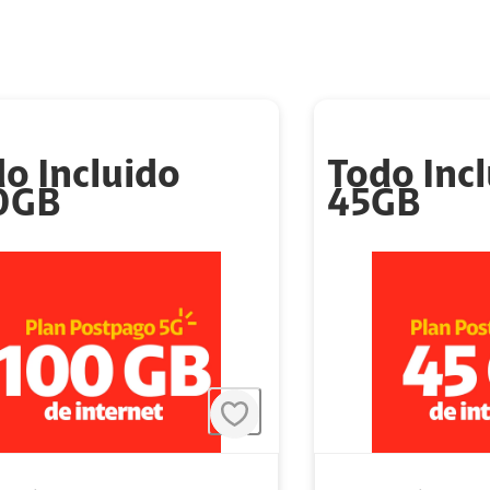
o Incluido
Todo Inc
0GB
45GB