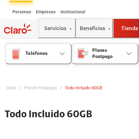
Skip
to
Personas
Empresas
Institucional
Content
Servicios
Beneficios
Tienda
Planes
Teléfonos
Postpago
/
/
Inicio
Planes Postpago
Todo Incluido 60GB
Todo Incluido 60GB