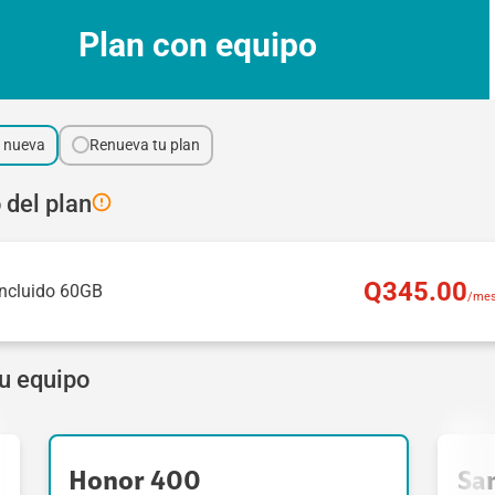
Plan con equipo
a nueva
Renueva tu plan
 del plan
Q
345
.00
Incluido 60GB
/me
tu equipo
Honor 400
Sa