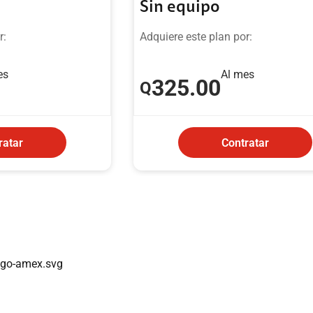
Sin equipo
r:
Adquiere este plan por:
es
Al mes
325
.00
Q
ratar
Contratar