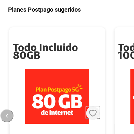
Planes Postpago sugeridos
Todo Incluido
Tod
80GB
10