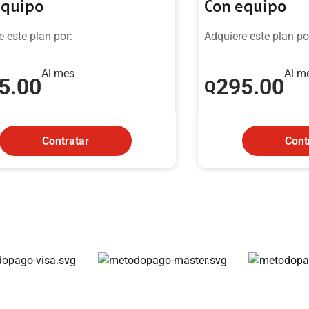
equipo
Con equipo
 este plan por:
Adquiere este plan po
Al mes
Al m
5
.00
295
.00
Q
Contratar
Cont
Métodos de pago