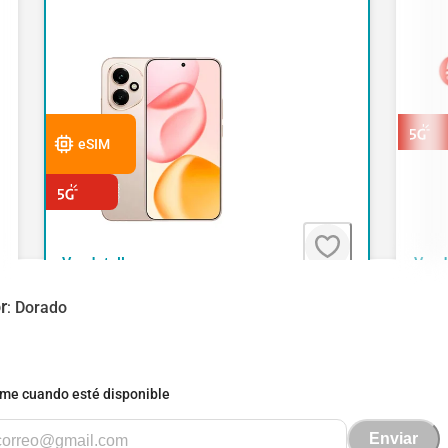
eSIM
Ver detalle
Ver d
r
:
Dorado
me cuando esté disponible
Enviar