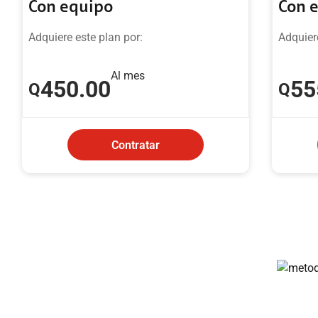
Con equipo
Con 
Adquiere este plan por:
Adquiere
Al mes
450
.00
55
Q
Q
Contratar