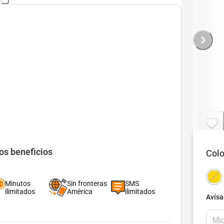
Ver detalle
os beneficios
Colo
Minutos
Sin fronteras
SMS
ilimitados
América
ilimitados
Avísa