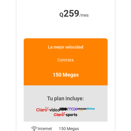
5 canales de Universal+ disponibles en
tu programación a través de Claro
259
video.
Q
/mes
Cupones de descuento en Claro Club.
La mejor velocidad
Contrata
150 Megas
Tu plan incluye:
Internet
150 Megas