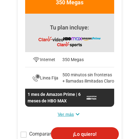
350 Megas
Tu plan incluye:
Internet
350 Megas
500 minutos sin fronteras
Linea Fija
+ llamadas ilimitadas Claro
1 mes de Amazon Prime | 6
meses de HBO MAX
Ver más
Comparar
¡Lo quiero!
Convierte la televisión en Smart TV con