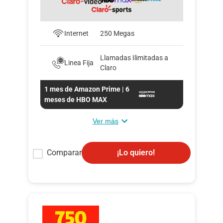
Internet
250 Megas
Llamadas Ilimitadas a
Linea Fija
Claro
1 mes de Amazon Prime | 6
meses de HBO MAX
Ver más
Comparar
¡Lo quiero!
Convierte la televisión en Smart TV con
nuestras cajas Android (Al contratar la
incluimos sin ningún costo).
Disfruta de servicios exclusivos con los
mejores contenidos en App premium.