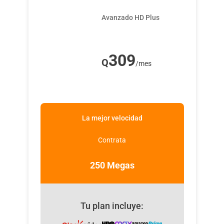
Q45 al mes.
Avanzado HD Plus
5 canales de Universal+ disponibles en
tu programación a través de Claro
video.
309
Q
/mes
Cupones de descuento en Claro Club.
La mejor velocidad
Contrata
250 Megas
Tu plan incluye: