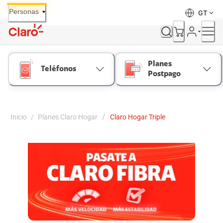
Skip
Personas
GT
to
Content
Planes
Teléfonos
Postpago
/
Inicio
/
Planes Claro Hogar
Claro Hogar Triple