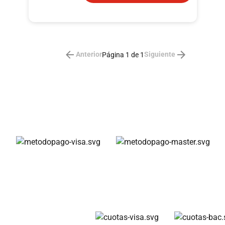
nuestras cajas Android (Al contratar la
incluimos sin ningún costo).
Disfruta de servicios exclusivos con los
mejores contenidos en App premium.
Anterior
Siguiente
Página 1 de 1
Claro Video Incluido
HBO MAX: INCLUIDO por 6 meses
gratis, al séptimo mes con un costo de
Q26 al mes.
Amazon Prime: INCLUIDO por 1 mes
gratis, al segundo mes con un costo de
Q45 al mes.
Métodos de pago
5 canales de Universal+ disponibles en
tu programación a través de Claro
video.