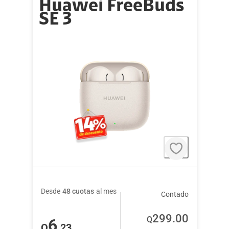
Huawei FreeBuds
SE 3
Desde
48 cuotas
al mes
Contado
299
.00
Q
6
Q
.23