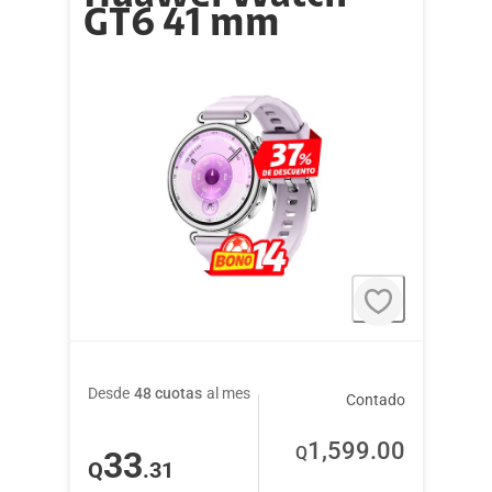
GT6 41 mm
Desde
48 cuotas
al mes
Contado
1,599
.00
Q
33
Q
.31