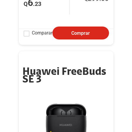
6
Q
.23
Comparar
Comprar
Huawei FreeBuds
SE 3