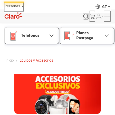
Skip
Personas
GT
to
Content
Planes
Teléfonos
Postpago
Inicio
/
Equipos y Accesorios