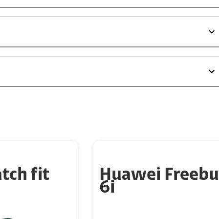
ch fit
Huawei Freebu
6i