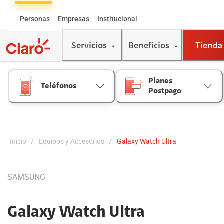
Skip
to
Personas
Empresas
Institucional
Content
Servicios
Beneficios
Tienda
Planes
Teléfonos
Postpago
/
/
Inicio
Equipos y Accesorios
Galaxy Watch Ultra
SAMSUNG
Galaxy Watch Ultra