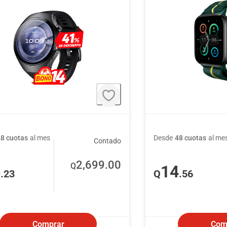
48 cuotas
al mes
Desde
48 cuotas
al me
Contado
2,699
.00
Q
6
14
.23
Q
.56
Comprar
Com