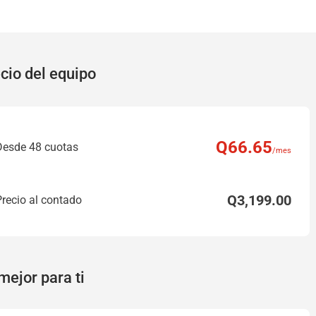
cio del equipo
Q
66
.65
Desde 48 cuotas
/mes
Q
3,199
.00
Precio al contado
mejor para ti