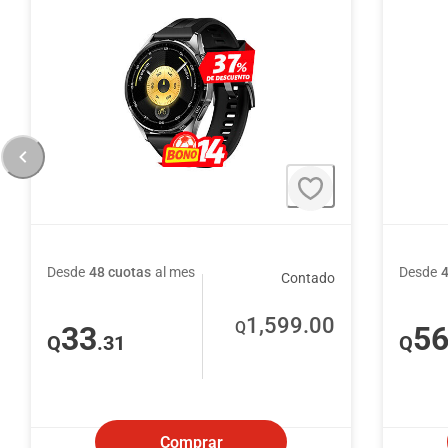
Desde
48 cuotas
al mes
Desde
Contado
1,599
.00
Q
33
5
Q
.31
Q
Comprar