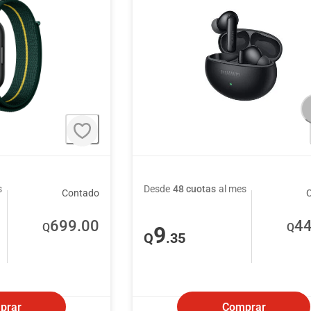
s
Desde
48 cuotas
al mes
Contado
699
.00
4
Q
Q
9
Q
.35
prar
Comprar