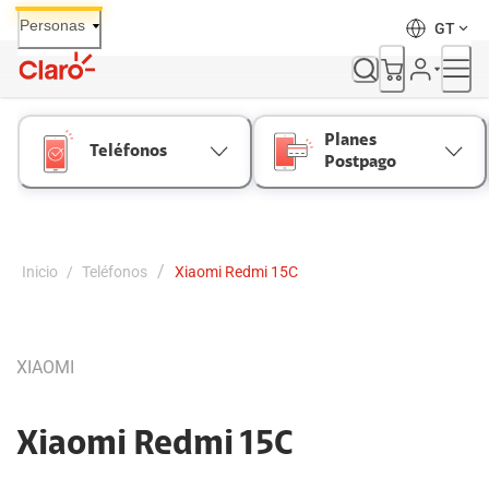
Skip
Personas
GT
to
Content
Planes
Teléfonos
Postpago
/
Inicio
/
Teléfonos
Xiaomi Redmi 15C
XIAOMI
Xiaomi Redmi 15C