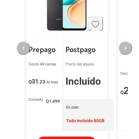
Prepago
Postpago
Prep
Desde
48 cuotas
Precio del equipo
Desde
48 c
Incluido
31
Q
.23
Al mes
20
Q
.
Contado
Q
1,499
En plan:
Todo Incluido 80GB