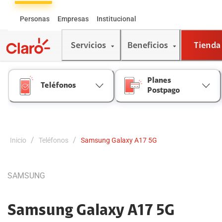
Skip
to
Personas
Empresas
Institucional
Content
Servicios
Beneficios
Tienda
Planes
Teléfonos
Postpago
/
/
Inicio
Teléfonos
Samsung Galaxy A17 5G
SAMSUNG
Samsung Galaxy A17 5G