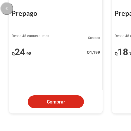
Prepago
Prep
Desde
48 cuotas
al mes
Desde
48 
Contado
24
18
Q
1,199
Q
.98
Q
.
Comprar