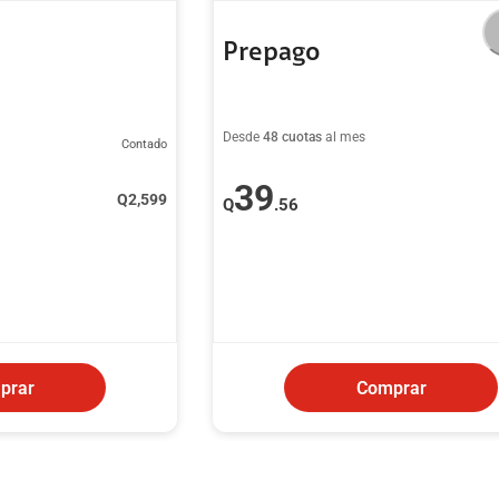
Prepago
Desde
48 cuotas
al mes
Contado
39
Q
2,599
Q
.56
prar
Comprar