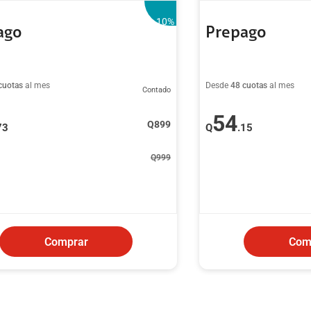
-10
%
ago
Prepago
cuotas
al mes
Desde
48 cuotas
al mes
Contado
54
Q
899
73
Q
.15
Q
999
Comprar
Com