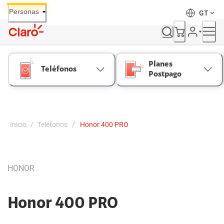
Skip
Personas
GT
to
Content
Planes
Teléfonos
Postpago
/
Inicio
/
Teléfonos
Honor 400 PRO
HONOR
Honor 400 PRO