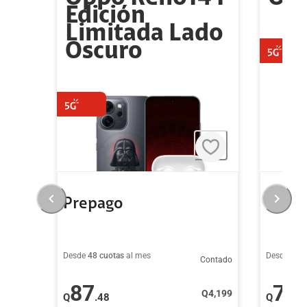
Edición
Limitada Lado
Oscuro
Prepago
Prep
Desde
48 cuotas
al mes
Desde
48 c
Contado
87
79
Q
4,199
Q
.48
Q
.