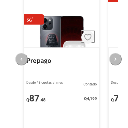
Prepago
Prep
Desde
48 cuotas
al mes
Desde
48 c
Contado
87
79
Q
4,199
Q
.48
Q
.