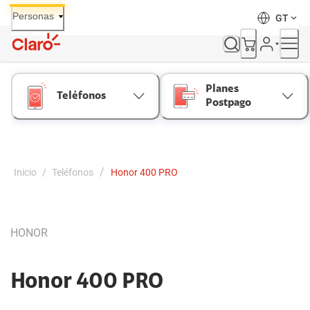
Skip
Personas
GT
to
Content
Planes
Teléfonos
Postpago
/
Inicio
/
Teléfonos
Honor 400 PRO
HONOR
Honor 400 PRO