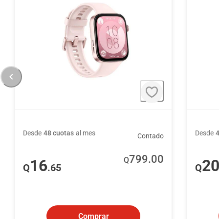
Desde
48 cuotas
al mes
Desde
Contado
799
.00
Q
16
2
Q
.65
Q
Comprar