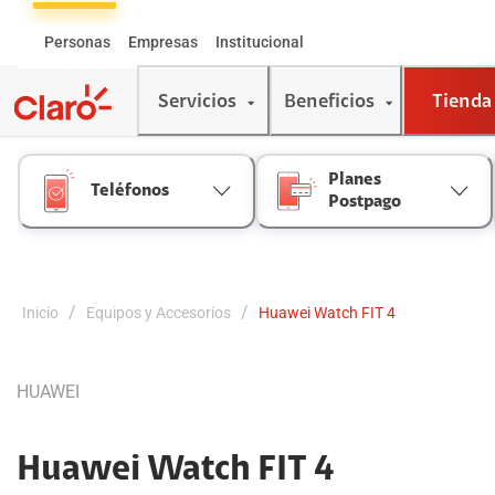
Skip
to
Personas
Empresas
Institucional
Content
Servicios
Beneficios
Tienda
Planes
Teléfonos
Postpago
/
/
Inicio
Equipos y Accesorios
Huawei Watch FIT 4
HUAWEI
Huawei Watch FIT 4