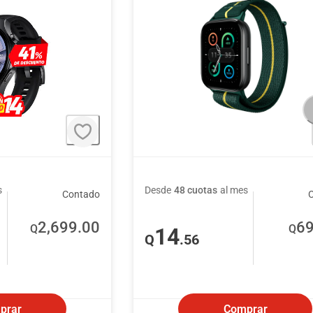
s
Desde
48 cuotas
al mes
Contado
2,699
.00
6
Q
Q
14
Q
.56
prar
Comprar