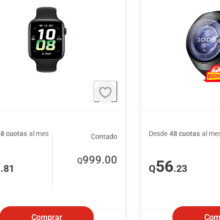
48 cuotas
al mes
Desde
48 cuotas
al me
Contado
999
.00
Q
0
56
.81
Q
.23
Comprar
Com