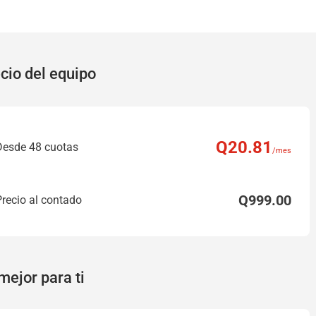
cio del equipo
Q
20
.81
Desde 48 cuotas
/mes
Q
999
.00
Precio al contado
mejor para ti