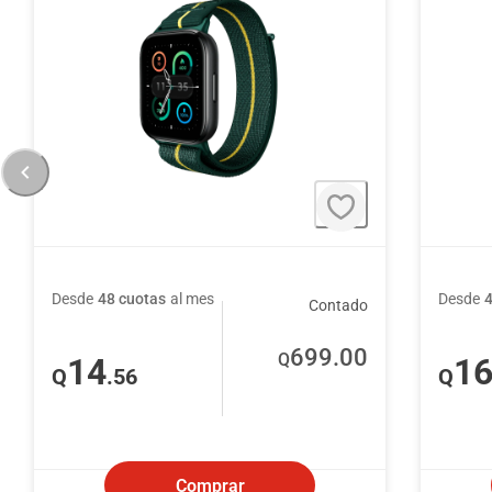
Desde
48 cuotas
al mes
Desde
Contado
699
.00
Q
14
1
Q
.56
Q
Comprar