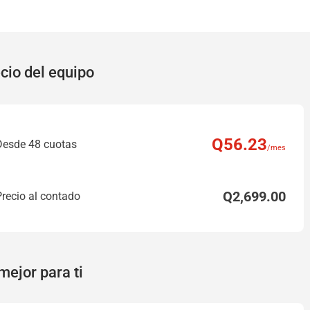
cio del equipo
Q
56
.23
Desde 48 cuotas
/mes
Q
2,699
.00
Precio al contado
mejor para ti