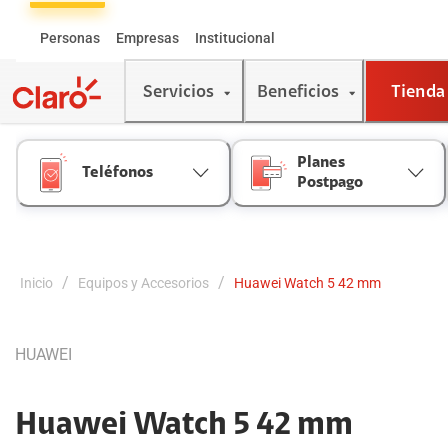
Skip
to
Personas
Empresas
Institucional
Content
Servicios
Beneficios
Tienda
Planes
Teléfonos
Postpago
/
/
Inicio
Equipos y Accesorios
Huawei Watch 5 42 mm
HUAWEI
Huawei Watch 5 42 mm