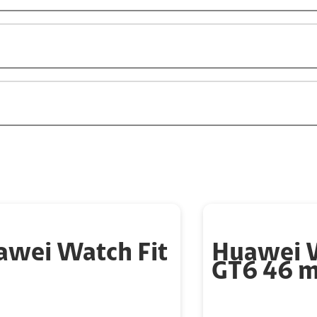
awei Watch Fit
Huawei 
GT6 46 