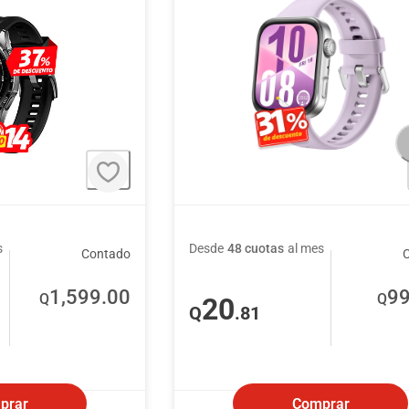
s
Desde
48 cuotas
al mes
Contado
1,599
.00
9
Q
Q
20
Q
.81
prar
Comprar