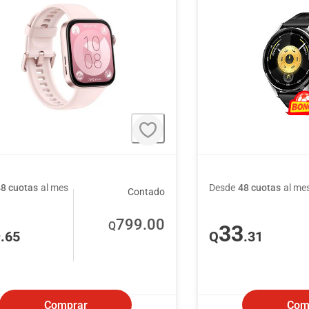
48 cuotas
al mes
Desde
48 cuotas
al me
Contado
799
.00
Q
6
33
.65
Q
.31
Comprar
Com