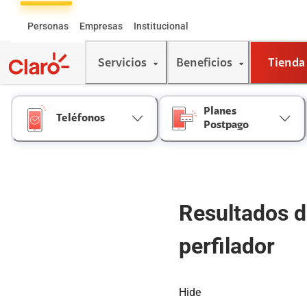
Skip
to
Personas
Empresas
Institucional
Content
Servicios
Beneficios
Tienda
Planes
Teléfonos
Postpago
Resultados 
perfilador
Hide